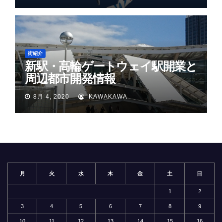
街紹介
新駅・高輪ゲートウェイ駅開業と
周辺都市開発情報
8月 4, 2020
KAWAKAWA
月
火
水
木
金
土
日
1
2
3
4
5
6
7
8
9
10
11
12
13
14
15
16