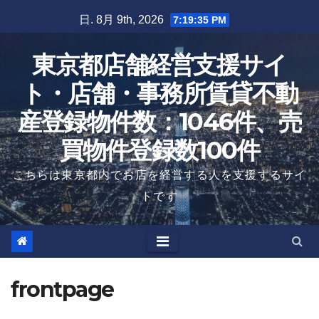
Skip
日. 8月 9th, 2026
7:19:36 PM
to
content
東京都店舗経営支援サイ
ト・店舗・事務所賃貸不動
産登録物件数：1046件、売
買物件登録数100件
こちらは東京都内でお店を経営する人を支援するサイ
トです
frontpage