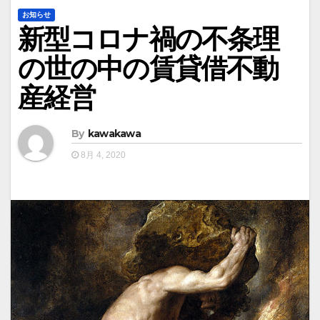
お知らせ
新型コロナ禍の不条理
の世の中の賃貸借不動
産経営
By
kawakawa
8月 4, 2020