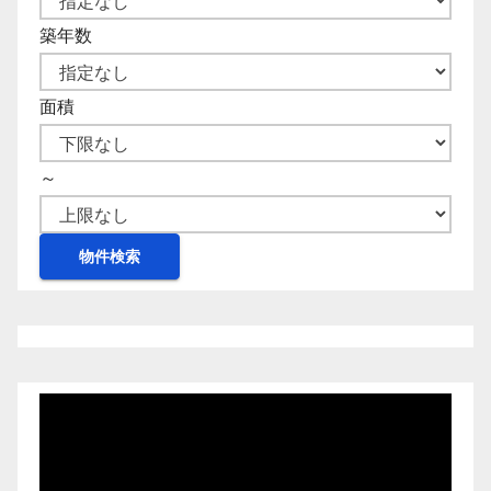
築年数
面積
～
動
画
プ