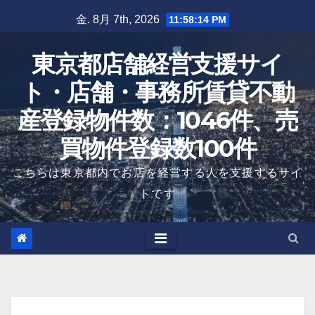
Skip
金. 8月 7th, 2026
11:58:15 PM
to
content
東京都店舗経営支援サイ
ト・店舗・事務所賃貸不動
産登録物件数：1046件、売
買物件登録数100件
こちらは東京都内でお店を経営する人を支援するサイ
トです