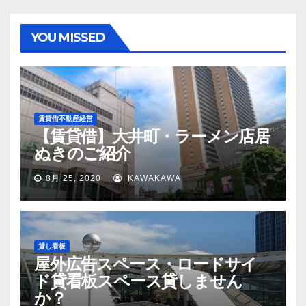
YOU MISSED
賃貸借不動産経営
【賃貸借】大井町・ラーメン店居
ぬきのご紹介
8月 25, 2020
KAWAKAWA
貸し看板
屋外広告スペース・ロードサイ
ド貸看板スペース貸しません
か？