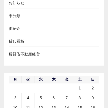
お知らせ
未分類
街紹介
貸し看板
賃貸借不動産経営
月
火
水
木
金
土
日
1
2
3
4
5
6
7
8
9
10
11
12
13
14
15
16